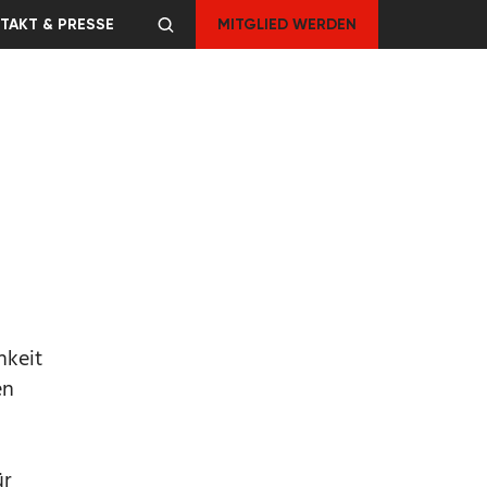
TAKT & PRESSE
MITGLIED WERDEN
hkeit
en
e
ür