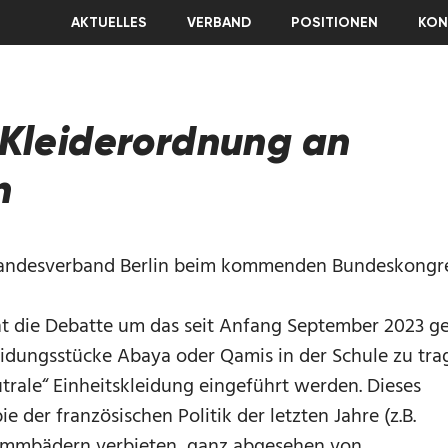
AKTUELLES
VERBAND
POSITIONEN
KON
Kleiderordnung an
n
Landesverband Berlin beim kommenden Bundeskongr
t die Debatte um das seit Anfang September 2023 g
eidungsstücke Abaya oder Qamis in der Schule zu tra
utrale“ Einheitskleidung eingeführt werden. Dieses
 der französischen Politik der letzten Jahre (z.B.
immbädern verbieten, ganz abgesehen von