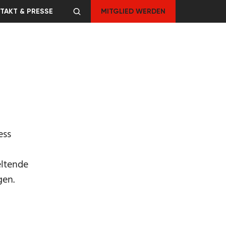
TAKT & PRESSE
MITGLIED WERDEN
ess
eltende
gen.