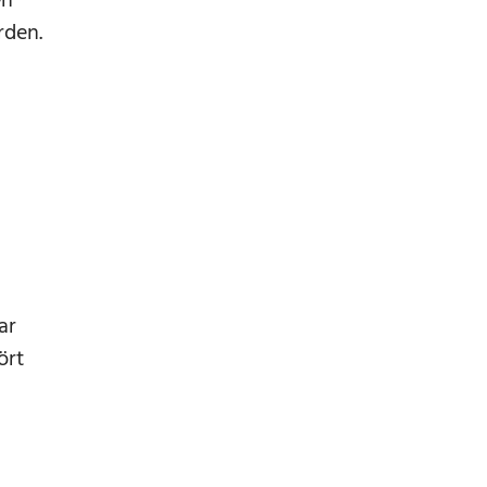
en
rden.
ar
ört