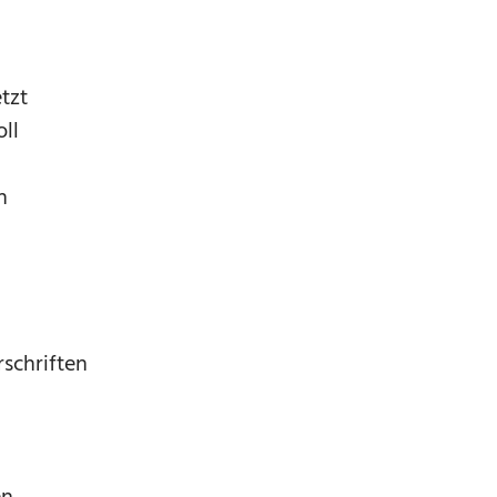
tzt
ll
n
schriften