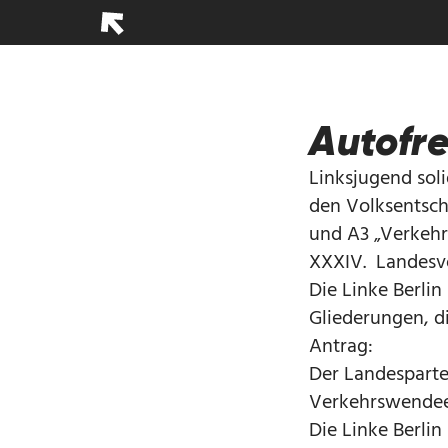
Autofrei
Linksjugend soli
den Volksentsch
und A3 „Verkehr
XXXIV. Landesvo
Die Linke Berli
Gliederungen, d
Antrag:
Der Landesparte
Verkehrswendee
Die Linke Berli