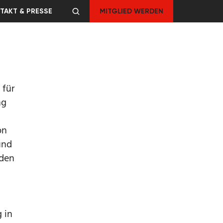
TAKT & PRESSE
MITGLIED WERDEN
 für
ng
on
und
nden
 in