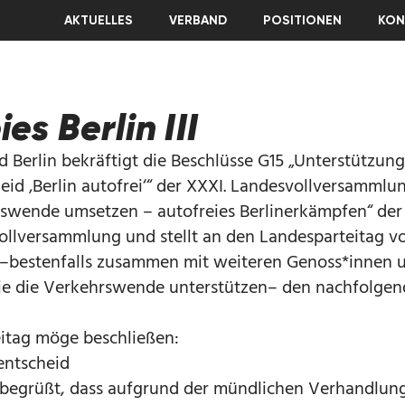
AKTUELLES
VERBAND
POSITIONEN
KON
es Berlin III
d Berlin bekräftigt die Beschlüsse G15 „Unterstützung
eid ‚Berlin autofrei‘“ der XXXI. Landesvollversammlu
swende umsetzen – autofreies Berlinerkämpfen“ der
llversammlung und stellt an den Landesparteitag v
n –bestenfalls zusammen mit weiteren Genoss*innen 
ie die Verkehrswende unterstützen– den nachfolge
itag möge beschließen:
ntscheid
n begrüßt, dass aufgrund der mündlichen Verhandlung