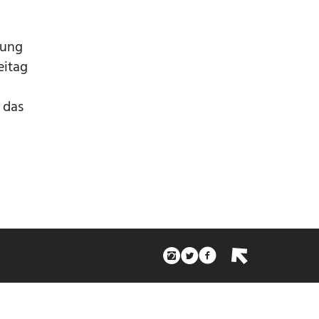
zung
eitag
 das